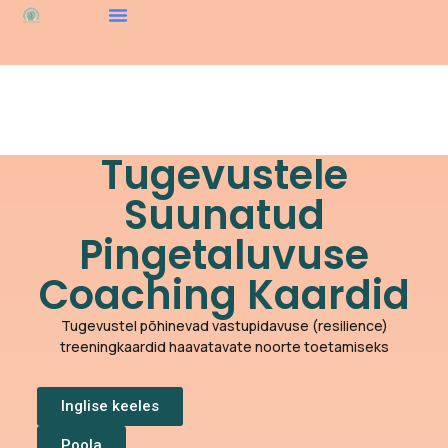
Tugevustele
Suunatud
Pingetaluvuse
Coaching Kaardid
Tugevustel põhinevad vastupidavuse (resilience)
treeningkaardid haavatavate noorte toetamiseks
Inglise keeles
Poola