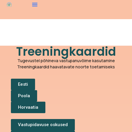
Treeningkaardid
Tugevustel põhineva vastupanuvõime kasutamine
Treeningkaardid haavatavate noorte toetamiseks
Eesti
Poola
Horvaatia
Vastupidavuse oskused