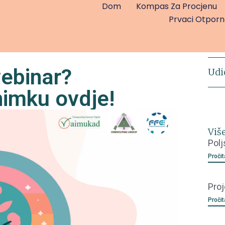
Dom
Kompas Za Procjenu
Prvaci Otporn
webinar?
Udi
nimku ovdje!
Viš
Polj
Pročit
Proj
Pročit