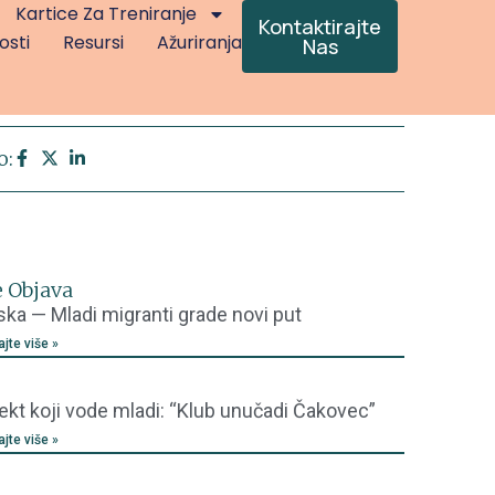
Kartice Za Treniranje
Kontaktirajte
osti
Resursi
Ažuriranja
Nas
o:
e Objava
ska — Mladi migranti grade novi put
ajte više »
ekt koji vode mladi: “Klub unučadi Čakovec”
ajte više »