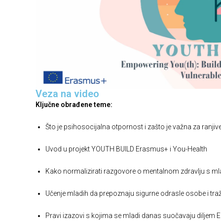
Veza na video
Ključne obrađene teme:
Što je psihosocijalna otpornost i zašto je važna za ranji
Uvod u projekt YOUTH BUILD Erasmus+ i You-Health
Kako normalizirati razgovore o mentalnom zdravlju s m
Učenje mladih da prepoznaju sigurne odrasle osobe i tr
Pravi izazovi s kojima se mladi danas suočavaju diljem 