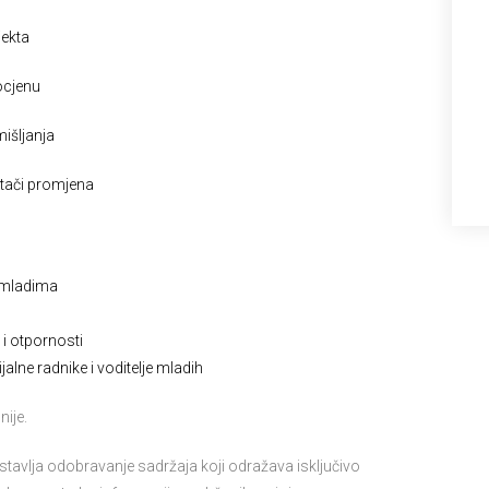
ekta
ocjenu
išljanja
etači promjena
s mladima
i otpornosti
jalne radnike i voditelje mladih
nije.
stavlja odobravanje sadržaja koji odražava isključivo