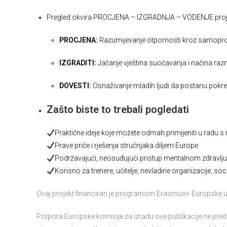
Pregled okvira PROCJENA – IZGRADNJA – VODENJE proj
PROCJENA:
Razumijevanje otpornosti kroz samopr
IZGRADITI:
Jačanje vještina suočavanja i načina razm
DOVESTI:
Osnaživanje mladih ljudi da postanu pokr
Zašto biste to trebali pogledati
Praktične ideje koje možete odmah primijeniti u radu 
Prave priče i rješenja stručnjaka diljem Europe
Podržavajući, neosuđujući pristup mentalnom zdravlju 
Korisno za trenere, učitelje, nevladine organizacije, soci
Ovaj projekt financiran je programom Erasmus+ Europske u
Potpora Europske komisije za izradu ove publikacije ne pred