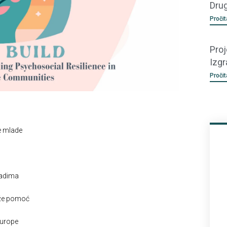
Dru
Pročit
Proj
Izgr
Pročit
ve mlade
ladima
aže pomoć
Europe