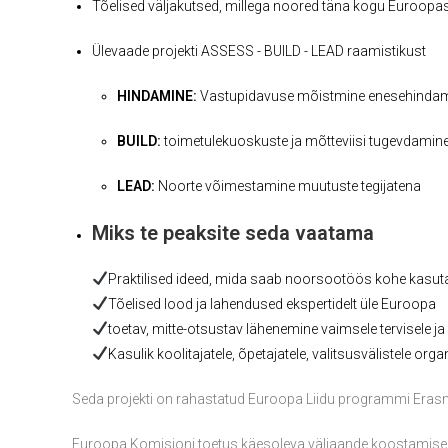
Tõelised väljakutsed, millega noored täna kogu Euroopas
Ülevaade projekti ASSESS - BUILD - LEAD raamistikust
HINDAMINE:
Vastupidavuse mõistmine enesehinda
BUILD:
toimetulekuoskuste ja mõtteviisi tugevdamin
LEAD:
Noorte võimestamine muutuste tegijatena
Miks te peaksite seda vaatama
Praktilised ideed, mida saab noorsootöös kohe kasut
Tõelised lood ja lahendused ekspertidelt üle Euroopa
toetav, mitte-otsustav lähenemine vaimsele tervisele 
Kasulik koolitajatele, õpetajatele, valitsusvälistele orga
Seda projekti on rahastatud Euroopa Liidu programmi Er
Euroopa Komisjoni toetus käesoleva väljaande koostamisele 