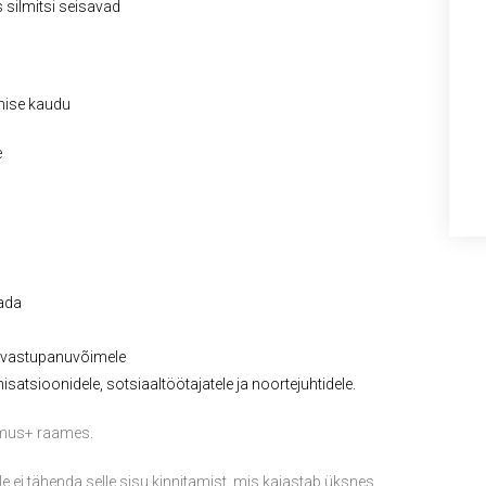
 silmitsi seisavad
mise kaudu
e
ada
ja vastupanuvõimele
nisatsioonidele, sotsiaaltöötajatele ja noortejuhtidele.
asmus+ raames.
ei tähenda selle sisu kinnitamist, mis kajastab üksnes