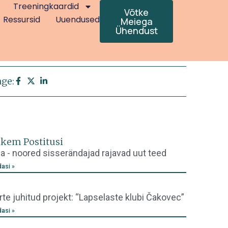
Treeningkaardid
Võtke
Ressursid
Uuendused
Meiega
Ühendust
age:
kem Postitusi
a - noored sisserändajad rajavad uut teed
dasi »
te juhitud projekt: “Lapselaste klubi Čakovec”
dasi »