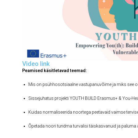
Video link
Peamised käsitletavad teemad:
Mis on psühhosotsiaalne vastupanuvõime ja miks see on
Sissejuhatus projekti YOUTH BUILD Erasmus+ & You-Hea
Kuidas normaliseerida noortega peetavaid vaimse tervise
Õpetada noori tundma turvalisi täiskasvanuid ja paluma 