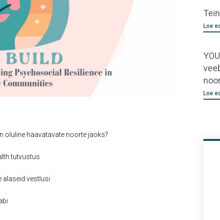
Tei
Loe e
YOU
vee
noo
Loe e
 oluline haavatavate noorte jaoks?
lth tutvustus
 alaseid vestlusi
abi