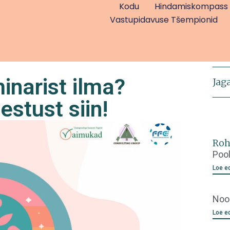
Kodu
Hindamiskompass
Vastupidavuse Tšempionid
inarist ilma?
Jag
estust siin!
Roh
Pool
Loe e
Noor
Loe e