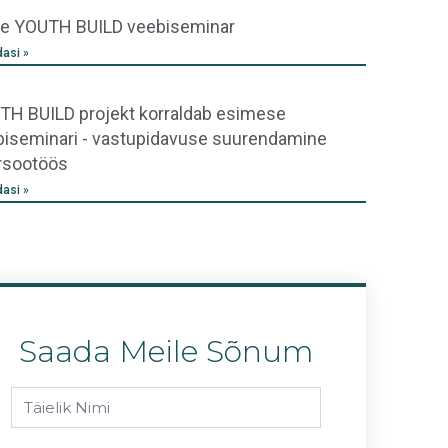
ne YOUTH BUILD veebiseminar
dasi »
TH BUILD projekt korraldab esimese
biseminari - vastupidavuse suurendamine
rsootöös
dasi »
Saada Meile Sõnum