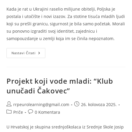
objave:
objave:
Kada je rat u Ukrajini raselio milijune obitelji, Poljska je
postala i utočište i novi izazov. Za stotine tisuća mladih ljudi
koji su prešli granicu, sigurnost je bila samo početak. Morali
su ponovno izgraditi svoj identitet, zajednicu i
samopouzdanje u zemlji koja im se činila nepoznatom.
Poljska
Nastavi Čitati
—
Mladi
Migranti
Grade
Novi
Put
Projekt koji vode mladi: “Klub
unučadi Čakovec”
Autor
Objava
rrpeurolearning@gmail.com
26. kolovoza 2025.
objave:
objavljena:
Kategorija
Komentari
Priče
0 Komentara
objave:
objave:
U Hrvatskoj je skupina srednjoškolaca iz Srednje škole Josip