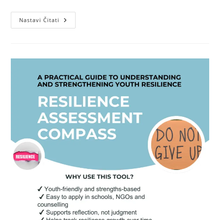
Objavljen
Nastavi Čitati
Novi
Letak:
Kako
Koristiti
Kartice
Za
Treniranje
Otpornosti
Temeljene
Na
Snagama
U
Radu
S
Mladima