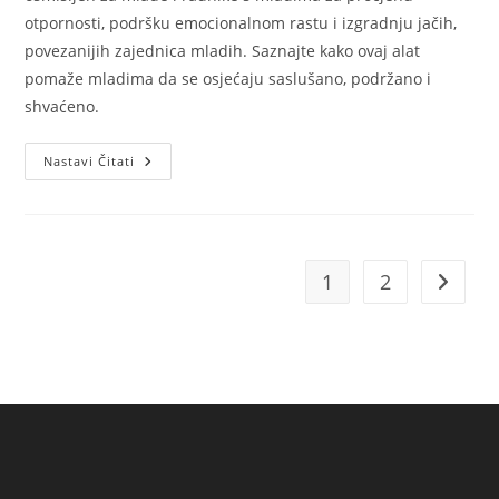
otpornosti, podršku emocionalnom rastu i izgradnju jačih,
povezanijih zajednica mladih. Saznajte kako ovaj alat
pomaže mladima da se osjećaju saslušano, podržano i
shvaćeno.
Predstavljamo
Nastavi Čitati
Letak
S
Kompasom
Za
Procjenu
Otpornosti
1
2
Idi na s