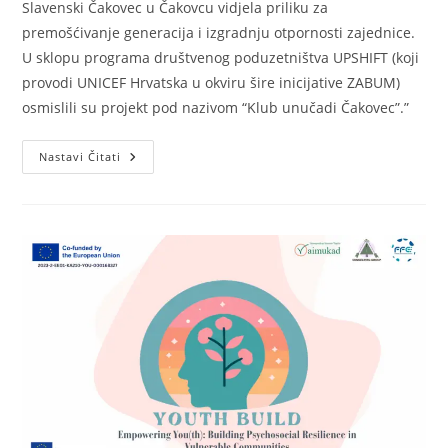
Slavenski Čakovec u Čakovcu vidjela priliku za
premošćivanje generacija i izgradnju otpornosti zajednice.
U sklopu programa društvenog poduzetništva UPSHIFT (koji
provodi UNICEF Hrvatska u okviru šire inicijative ZABUM)
osmislili su projekt pod nazivom “Klub unučadi Čakovec”.”
Projekt
Nastavi Čitati
Koji
Vode
Mladi:
“Klub
Unučadi
Čakovec”