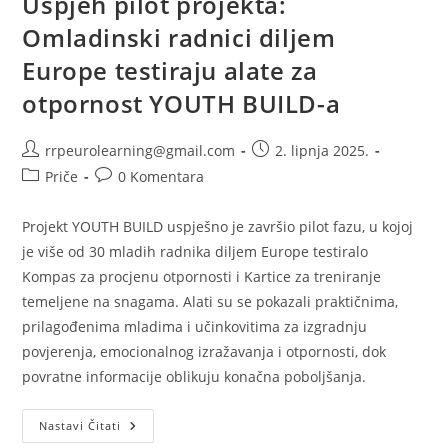
Uspjeh pilot projekta:
Omladinski radnici diljem
Europe testiraju alate za
otpornost YOUTH BUILD-a
Autor
Objava
rrpeurolearning@gmail.com
2. lipnja 2025.
objave:
objavljena:
Kategorija
Komentari
Priče
0 Komentara
objave:
objave:
Projekt YOUTH BUILD uspješno je završio pilot fazu, u kojoj
je više od 30 mladih radnika diljem Europe testiralo
Kompas za procjenu otpornosti i Kartice za treniranje
temeljene na snagama. Alati su se pokazali praktičnima,
prilagođenima mladima i učinkovitima za izgradnju
povjerenja, emocionalnog izražavanja i otpornosti, dok
povratne informacije oblikuju konačna poboljšanja.
Uspjeh
Nastavi Čitati
Pilot