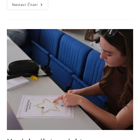
Završni
Nastavi Čitati
Evaluacijski
Sastanak
U
Poljskoj