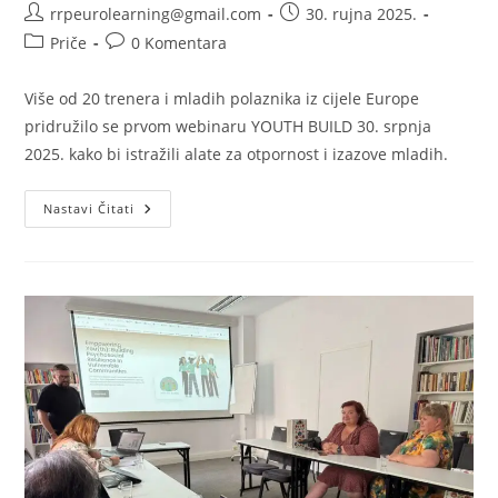
Autor
Objava
rrpeurolearning@gmail.com
30. rujna 2025.
objave:
objavljena:
Kategorija
Komentari
Priče
0 Komentara
objave:
objave:
Više od 20 trenera i mladih polaznika iz cijele Europe
pridružilo se prvom webinaru YOUTH BUILD 30. srpnja
2025. kako bi istražili alate za otpornost i izazove mladih.
Projekt
Nastavi Čitati
YOUTH
BUILD
Organizira
Prvi
Webinar
–
Izgradnja
Otpornosti
U
Radu
S
Mladima