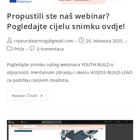
Propustili ste naš webinar?
Pogledajte cijelu snimku ovdje!
Autor
Objava
rrpeurolearning@gmail.com
20. kolovoza 2025.
objave:
objavljena:
Kategorija
Komentari
Priče
0 Komentara
objave:
objave:
Pogledajte snimku našeg webinara YOUTH BUILD o
otpornosti, mentalnom zdravlju i okviru ASSESS-BUILD-LEAD
za podršku ranjivim mladima.
Propustili
Nastavi Čitati
Ste
Naš
Webinar?
Pogledajte
Cijelu
Snimku
Ovdje!