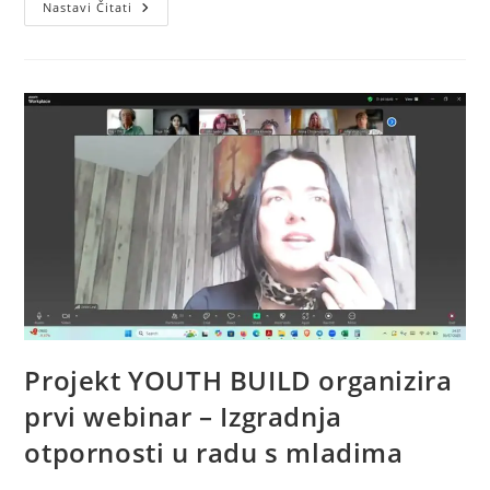
Drugi
Nastavi Čitati
Webinar
O
IZGRADNJI
MLADI
Projekt YOUTH BUILD organizira
prvi webinar – Izgradnja
otpornosti u radu s mladima