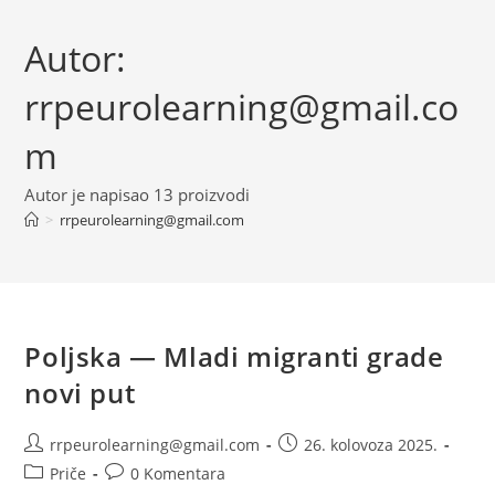
Autor:
rrpeurolearning@gmail.co
m
Autor je napisao 13 proizvodi
>
rrpeurolearning@gmail.com
Poljska — Mladi migranti grade
novi put
Autor
Objava
rrpeurolearning@gmail.com
26. kolovoza 2025.
objave:
objavljena:
Kategorija
Komentari
Priče
0 Komentara