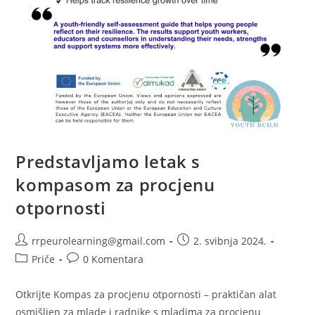
Predstavljamo letak s
kompasom za procjenu
otpornosti
Autor
Objava
rrpeurolearning@gmail.com
2. svibnja 2024.
objave:
objavljena:
Kategorija
Komentari
Priče
0 Komentara
objave:
objave:
Otkrijte Kompas za procjenu otpornosti – praktičan alat
osmišljen za mlade i radnike s mladima za procjenu