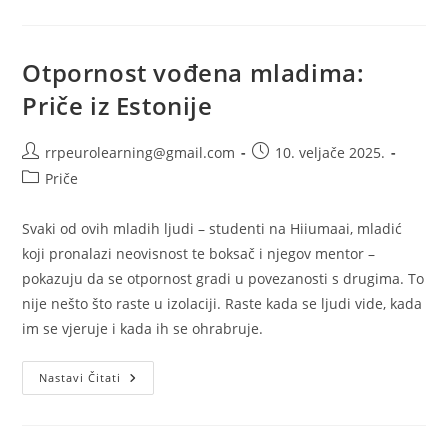
Projekta:
Omladinski
Radnici
Diljem
Europe
Otpornost vođena mladima:
Testiraju
Alate
Priče iz Estonije
Za
Otpornost
YOUTH
BUILD-
Autor
Objava
rrpeurolearning@gmail.com
10. veljače 2025.
A
objave:
objavljena:
Kategorija
Priče
objave:
Svaki od ovih mladih ljudi – studenti na Hiiumaai, mladić
koji pronalazi neovisnost te boksač i njegov mentor –
pokazuju da se otpornost gradi u povezanosti s drugima. To
nije nešto što raste u izolaciji. Raste kada se ljudi vide, kada
im se vjeruje i kada ih se ohrabruje.
Otpornost
Nastavi Čitati
Vođena
Mladima:
Priče
Iz
Estonije