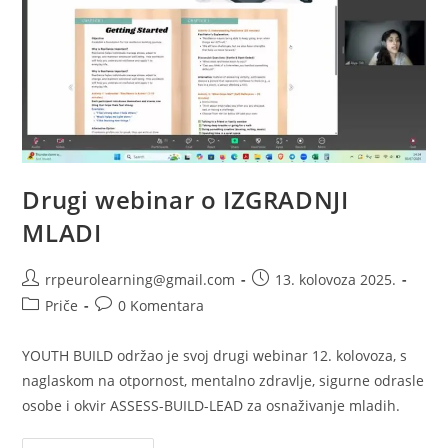
Drugi webinar o IZGRADNJI
MLADI
Autor
Objava
rrpeurolearning@gmail.com
13. kolovoza 2025.
objave:
objavljena:
Kategorija
Komentari
Priče
0 Komentara
objave:
objave:
YOUTH BUILD održao je svoj drugi webinar 12. kolovoza, s
naglaskom na otpornost, mentalno zdravlje, sigurne odrasle
osobe i okvir ASSESS-BUILD-LEAD za osnaživanje mladih.