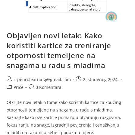
Objavljen novi letak: Kako
koristiti kartice za treniranje
otpornosti temeljene na
snagama u radu s mladima
Autor
Objava
rrpeurolearning@gmail.com
2. studenog 2024.
objave:
objavljena:
Kategorija
Komentari
Priče
0 Komentara
objave:
objave:
Otkrijte novi letak o tome kako koristiti kartice za koučing
otpornosti temeljene na snagama u radu s mladima.
Saznajte kako ove kartice pomažu u otvaranju razgovora,
fokusiranju na snage, izgradnji povjerenja i osnaživanju
mladih da razumiju sebe i poduzmu mjere.