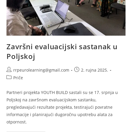
Završni evaluacijski sastanak u
Poljskoj
Autor
Objava
rrpeurolearning@gmail.com
2. rujna 2025.
objave:
objavljena:
Kategorija
Priče
objave:
Partneri projekta YOUTH BUILD sastali su se 17. srpnja u
Poljskoj na završnom evaluacijskom sastanku,
pregledavajući rezultate projekta, testirajući povratne
informacije i planirajući dugoročnu upotrebu alata za
otpornost.