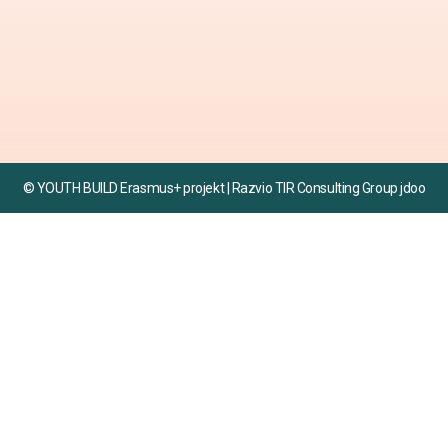
© YOUTH BUILD Erasmus+ projekt | Razvio TIR Consulting Group jdoo