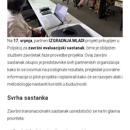
Na
17. srpnja
, partneri
IZGRADNJA MLADI
projekt prikupljen u
Poljskoj za
završni evaluacijski sastanak
, čime je obilježen
službeni završetak faze provedbe projekta. Ovaj završni
sastanak okupio je predstavnike svih partnerskih organizacija
kako bi se osvrnuli na postignute rezultate, pregledali povratne
informacije iz pilot-projekta i isplanirali kako će se razvijeni alati i
metodologije nastaviti koristiti u budućnosti.
Svrha sastanka
Završni transnacionalni sastanak usredotočio se na tri glavna
prioriteta: