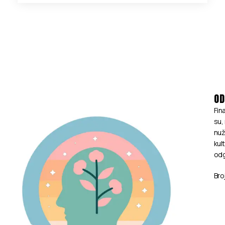
OD
Fin
su,
nuž
kul
odg
Bro