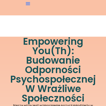
Empowering
You(th):
Budowanie
Odporności
Psychospołecznej
W Wrażliwe
Społeczności
Naszą wizją jest wzmocnienie pozycji młodzieży w