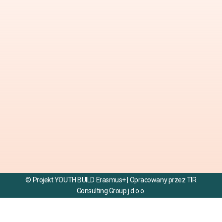
© Projekt YOUTH BUILD Erasmus+ | Opracowany przez TIR
Consulting Group j.d.o.o.