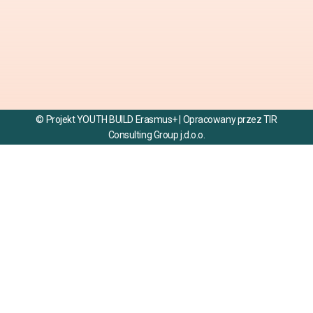
© Projekt YOUTH BUILD Erasmus+ | Opracowany przez TIR
Consulting Group j.d.o.o.