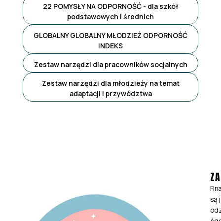
22 POMYSŁY NA ODPORNOŚĆ - dla szkół
podstawowych i średnich
GLOBALNY GLOBALNY MŁODZIEŻ ODPORNOŚĆ
INDEKS
Zestaw narzędzi dla pracowników socjalnych
Zestaw narzędzi dla młodzieży na temat
adaptacji i przywództwa
ZA
Fin
są 
odz
Age